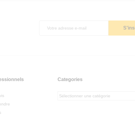
essionnels
Categories
is
endre
s