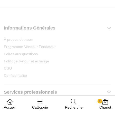
Informations Générales
À propos de nous
Programme Vendeur Fondateur
Foires aux questions
Politique Retour et échange
CGU
Confidentialité
Services professionnels
0
Demande de devis
Accueil
Catégorie
Recherche
Chariot
Commencer à vendre