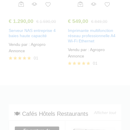
€
1.290,00
€
549,00
€
1.590,00
€
849,00
Serveur NAS entreprise 4
Imprimante multifonction
baies haute capacité
réseau professionnelle A4
Wi-Fi Ethernet
Vendu par :
Agropro
Vendu par :
Agropro
Annonce
Annonce
01
01
Note
5.00
Note
sur 5
5.00
sur 5
Afficher tout
🍽️ Cafés Hôtels Restaurants