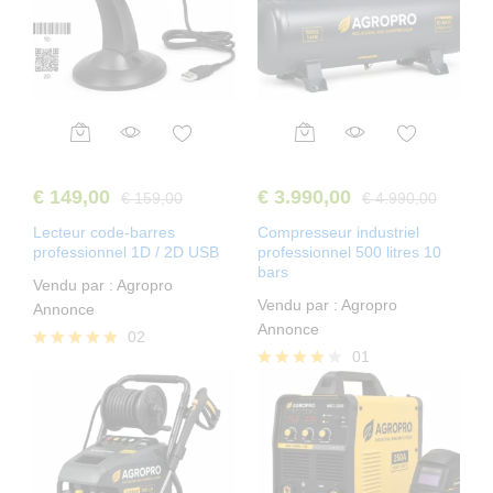
€
149,00
€
3.990,00
€
159,00
€
4.990,00
Lecteur code-barres
Compresseur industriel
professionnel 1D / 2D USB
professionnel 500 litres 10
bars
Vendu par :
Agropro
Vendu par :
Agropro
Annonce
Annonce
02
01
Note
5.00
Note
sur 5
4.00
sur 5