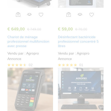
€
649,00
€
59,00
€
749,00
€
70,00
Chariot de ménage
Désinfectant bactéricide
professionnel multifonction
professionnel concentré 5
avec presse
litres
Vendu par :
Agropro
Vendu par :
Agropro
Annonce
Annonce
02
01
Note
Note
4.50
5.00
sur 5
sur 5