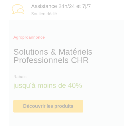
t
Assistance 24h/24 et 7j/7
Soutien dédié
t
Agroproannonce
t
Solutions & Matériels
l
s
Professionnels CHR
l
r
Rabais
r
jusqu'à moins de 40%
i
t
c
Découvrir les produits
O
f
f
f
r