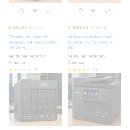
€
45,90
€
899,00
€
62,60
€
999,00
Terminal de paiement
Ordinateur professionnel
professionnel sans contact
tout-en-un 24 pouces Full
4G Wi-Fi
HD
Vendu par :
Agropro
Vendu par :
Agropro
Annonce
Annonce
01
01
Note
Note
2.00
4.00
sur
sur 5
5