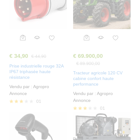
€
34,90
€
69.900,00
€
44,90
€
89.900,00
Prise industrielle rouge 32A
IP67 triphasée haute
Tracteur agricole 120 CV
résistance
cabine confort haute
performance
Vendu par :
Agropro
Annonce
Vendu par :
Agropro
Annonce
01
01
Note
3.00
Note
sur 5
3.00
sur 5