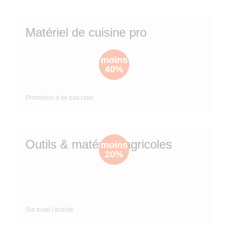
e
d
S
i
Matériel de cuisine pro
o
s
l
p
d
moins
o
e
40%
n
s
i
j
b
Promotion à ne pas rater
u
l
s
e
q
j
u
Outils & matériels agricoles
moins
'
u
20%
à
s
5
q
0
u
Sur toute l'activité