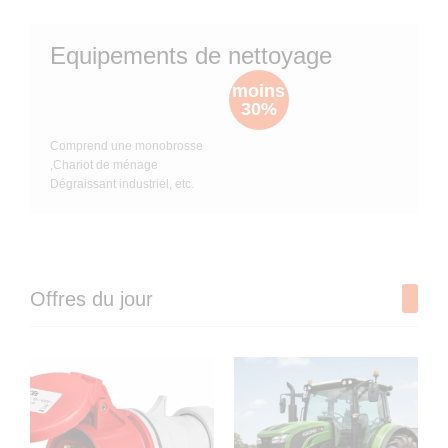
'
à
é
Equipements de nettoyage
s
moins
30%
o
a
Comprend une monobrosse
i
c
,Chariot de ménage
Dégraissant industriel, etc.
n
t
s
i
d
v
Offres du jour
e
é
3
0