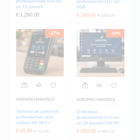
professionnelle tout-en-
professionnel 1D / 2D
un 15 pouces
USB
€
1.290,00
€
149,00
€
159,00
-
27
%
-
10
%
AGROPRO ANNONCE
AGROPRO ANNONCE
Terminal de paiement
Ordinateur
professionnel sans
professionnel tout-en-
contact 4G Wi-Fi
un 24 pouces Full HD
€
45,90
€
62,60
€
899,00
€
999,00