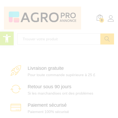
e
u
i
r
0
s
l
p
i
Ouvrir la barre d’outils
r
o
r
m
Recherch
o
t
i
s
Livraison gratuite
o
t
n
Pour toute commande supérieure à 25 £
s
Retour sous 90 jours
Si les marchandises ont des problèmes
r
Paiement sécurisé
Paiement 100% sécurisé
i