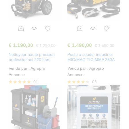
€
1.190,00
€
1.490,00
€
1.290,00
€
1.590,00
Nettoyeur haute pression
Poste à souder industriel
professionnel 220 bars
MIG/MAG TIG MMA 250A
Vendu par :
Agropro
Vendu par :
Agropro
Annonce
Annonce
01
03
Note
Note
5.00
4.33
sur 5
sur 5