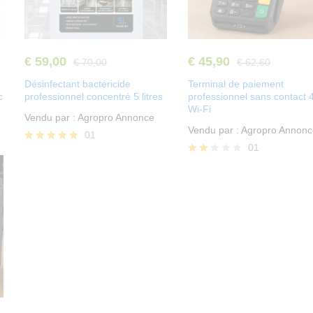
€
59,00
€
45,90
€
70,00
€
62,60
Désinfectant bactéricide
Terminal de paiement
c
professionnel concentré 5 litres
professionnel sans contact 
Wi-Fi
Vendu par :
Agropro Annonce
Vendu par :
Agropro Annonc
01
01
Note
5.00
Note
sur 5
2.00
sur
5