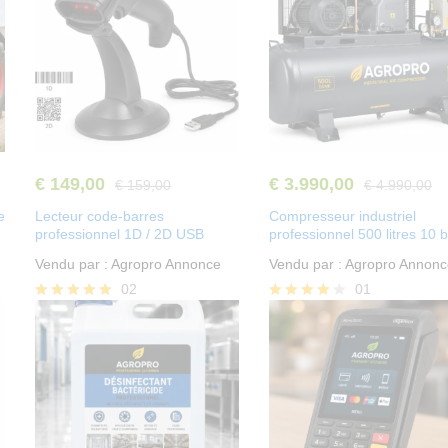
€
149,00
€
3.990,00
€
159,00
€
4.990,00
e
Lecteur code-barres
Compresseur industriel
professionnel 1D / 2D USB
professionnel 500 litres 10 
Vendu par :
Agropro Annonce
Vendu par :
Agropro Annonc
02
01
Note
Note
5.00
4.00
sur 5
sur 5