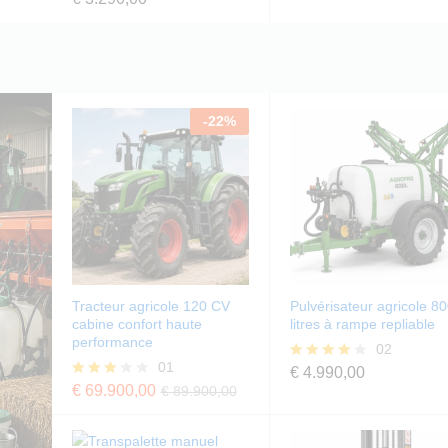
sur
4.00
5
sur 5
-
22
%
Tracteur agricole 120 CV
Pulvérisateur agricole 8
cabine confort haute
litres à rampe repliable
performance
02
01
€
4.990,00
Note
4.00
€
69.900,00
Note
€
89.900,00
sur 5
3.00
sur 5