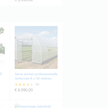
4.00
sur 5
00
Serre tunnel professionnelle
renforcée 8 x 30 mètres
06
€
8.990,00
Note
4.17
sur 5