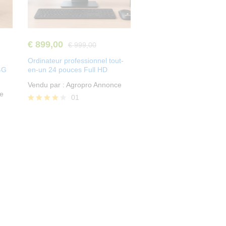
produits
%
€
899,00
€
999,00
Ordinateur professionnel tout-
4G
en-un 24 pouces Full HD
Découvrir
les
Vendu par :
Agropro Annonce
produits
e
01
Note
4.00
sur 5