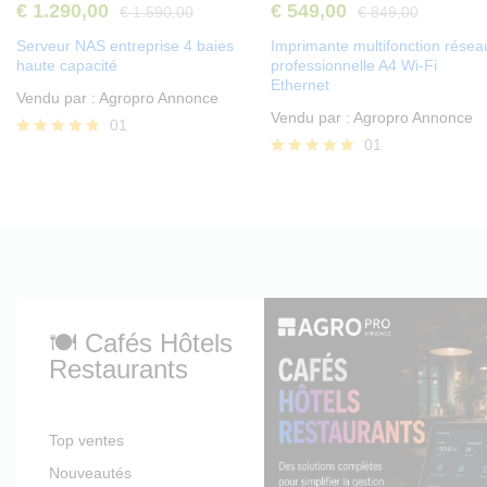
€
1.290,00
€
549,00
€
1.590,00
€
849,00
Serveur NAS entreprise 4 baies
Imprimante multifonction résea
haute capacité
professionnelle A4 Wi-Fi
Ethernet
Vendu par :
Agropro Annonce
Vendu par :
Agropro Annonce
01
01
Note
5.00
Note
sur 5
5.00
sur 5
🍽️ Cafés Hôtels
Restaurants
Top ventes
Nouveautés