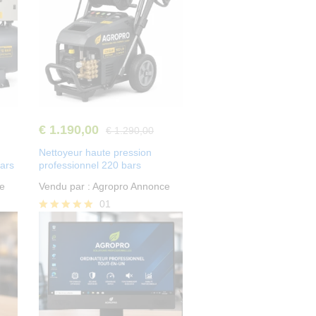
%
u
D
'
é
à
s
m
a
o
€
1.190,00
€
1.290,00
c
i
Nettoyeur haute pression
bars
professionnel 220 bars
t
n
e
Vendu par :
Agropro Annonce
i
s
01
Note
v
d
5.00
sur 5
é
e
3
Découvrir
0
les