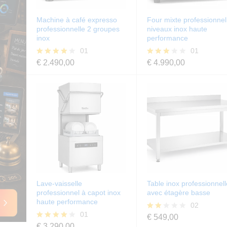
Machine à café expresso
Four mixte professionnel
professionnelle 2 groupes
niveaux inox haute
inox
performance
01
01
€
2.490,00
€
4.990,00
Note
Note
4.00
3.00
sur 5
sur 5
Lave-vaisselle
Table inox professionnell
professionnel à capot inox
avec étagère basse
haute performance
02
01
€
549,00
Note
2.00
€
3.290,00
Note