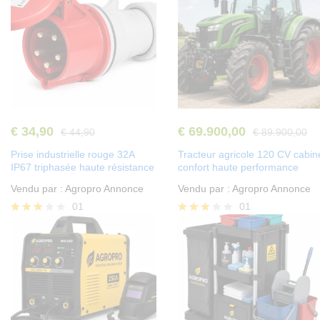
€
34,90
€
69.900,00
€
44,90
€
89.900,00
Prise industrielle rouge 32A
Tracteur agricole 120 CV cabin
IP67 triphasée haute résistance
confort haute performance
Vendu par :
Agropro Annonce
Vendu par :
Agropro Annonce
01
01
Note
Note
3.00
3.00
sur 5
sur 5