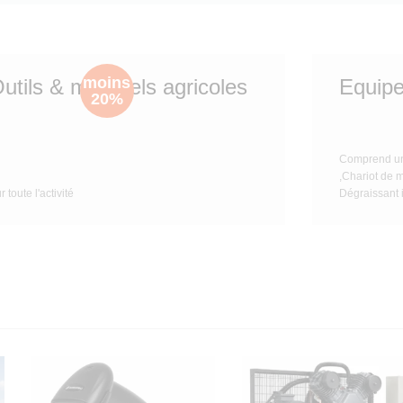
moins
utils & matériels agricoles
Equipe
20%
Comprend u
,Chariot de
r toute l'activité
Dégraissant i