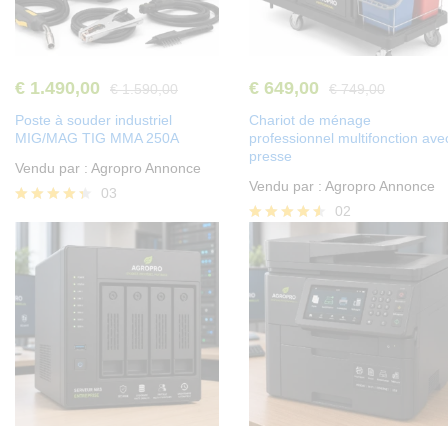
€
1.490,00
€
649,00
€
1.590,00
€
749,00
Poste à souder industriel
Chariot de ménage
MIG/MAG TIG MMA 250A
professionnel multifonction ave
presse
Vendu par :
Agropro Annonce
Vendu par :
Agropro Annonce
03
02
Note
4.33
Note
sur 5
4.50
sur 5