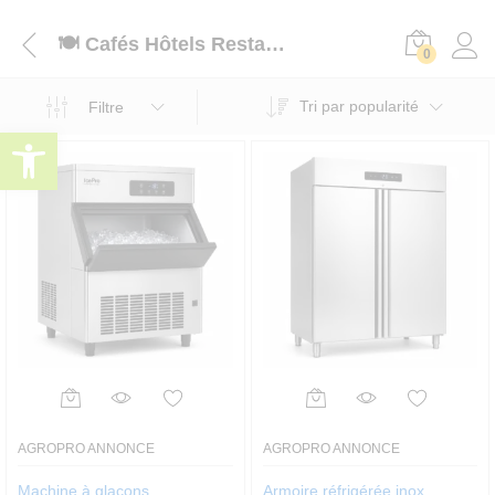
🍽️ Cafés Hôtels Restaurants
0
Tri par popularité
Filtre
Ouvrir la barre d’outils
AGROPRO ANNONCE
AGROPRO ANNONCE
Machine à glaçons
Armoire réfrigérée inox