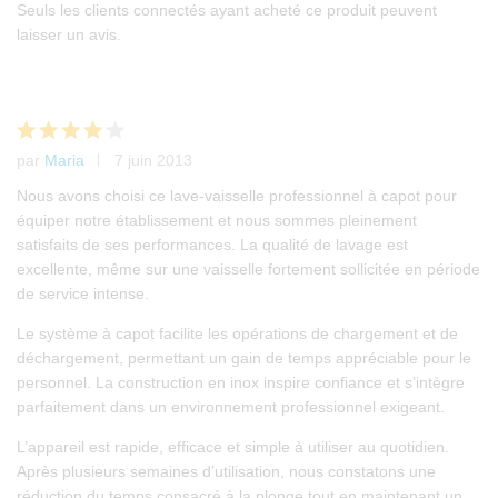
Noté
1
Seuls les clients connectés ayant acheté ce produit peuvent
4.00
laisser un avis.
sur 5
basé
sur
notation
client
par
Maria
7 juin 2013
Note
4
sur 5
Nous avons choisi ce lave-vaisselle professionnel à capot pour
équiper notre établissement et nous sommes pleinement
satisfaits de ses performances. La qualité de lavage est
excellente, même sur une vaisselle fortement sollicitée en période
de service intense.
Le système à capot facilite les opérations de chargement et de
déchargement, permettant un gain de temps appréciable pour le
personnel. La construction en inox inspire confiance et s’intègre
parfaitement dans un environnement professionnel exigeant.
L’appareil est rapide, efficace et simple à utiliser au quotidien.
Après plusieurs semaines d’utilisation, nous constatons une
réduction du temps consacré à la plonge tout en maintenant un