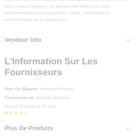
haut niveau d’hygiène. Un équipement fiable que nous
recommandons aux restaurants, hôtels, collectivités et
professionnels de la restauration.
Vendeur Info
L'Information Sur Les
Fournisseurs
Nom Du Magasin:
Agropro Annonce
Fournisseur de:
Agropro Annonce
Note 4.02 issue de 57 avis
Noté
57
4.02
Plus De Produits
sur 5
basé