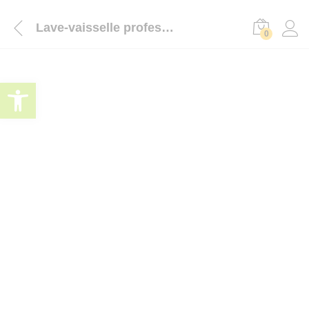
Lave-vaisselle professionnel à capot inox haute performance
0
Ouvrir la barre d’outils