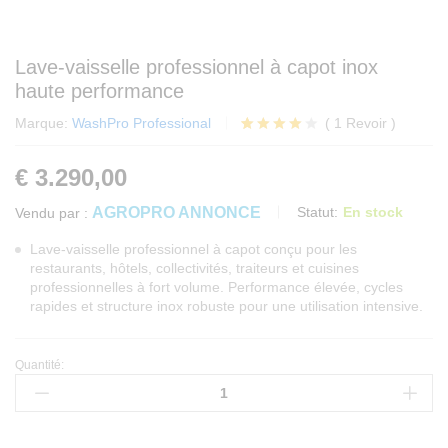
Lave-vaisselle professionnel à capot inox
haute performance
Marque:
WashPro Professional
(
1
Revoir
)
Noté
1
4.00
€
3.290,00
sur 5
basé
sur
AGROPRO ANNONCE
Statut:
En stock
Vendu par :
notation
client
Lave-vaisselle professionnel à capot conçu pour les
restaurants, hôtels, collectivités, traiteurs et cuisines
professionnelles à fort volume. Performance élevée, cycles
rapides et structure inox robuste pour une utilisation intensive.
Quantité:
Lave-
vaisselle
professionnel
à