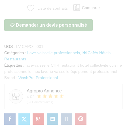
capot
Comparer
Liste de souhaits
inox
haute
performance
📋 Demander un devis personnalisé
quantité
UGS :
LV-CAPOT-001
Catégories :
Lave-vaisselle professionnels
,
🍽️ Cafés Hôtels
Restaurants
Étiquettes :
lave-vaisselle CHR restaurant hôtel collectivité cuisine
professionnelle inox laverie vaisselle équipement professionnel
Brand :
WashPro Professional
Agropro Annonce
4.02
(57 Commentaires)