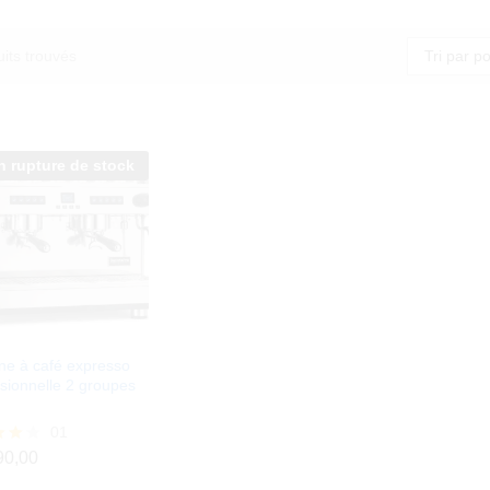
Tri par po
its trouvés
n rupture de stock
ne à café expresso
sionnelle 2 groupes
01
90,00
90,00