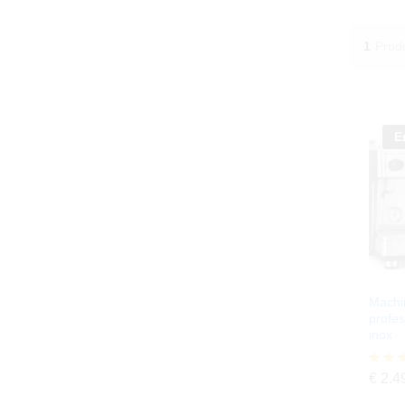
1
Produ
E
Machi
profes
inox
€
2.4
Note
€
2.4
4.00