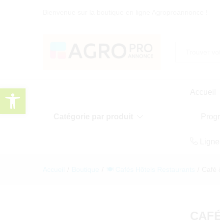
Bienvenue sur la boutique en ligne Agroproannonce !
Toute
Ouvrir la barre d’outils
Accueil
Catégorie par produit
Prog
Ligne
Accueil
/
Boutique
/
🍽️ Cafés Hôtels Restaurants
/
Café 
CAFÉ