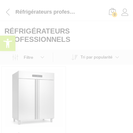
Réfrigérateurs professionnels
0
RÉFRIGÉRATEURS
Ouvrir la barre d’outils
PROFESSIONNELS
Tri par popularité
Filtre