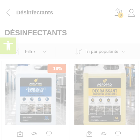
Désinfectants
0
DÉSINFECTANTS
Ouvrir la barre d’outils
Tri par popularité
Filtre
-
16
%