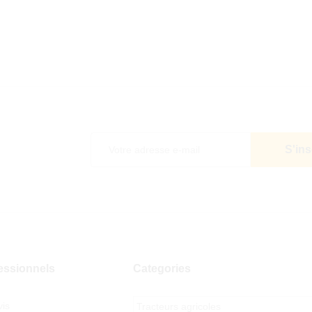
5
essionnels
Categories
is