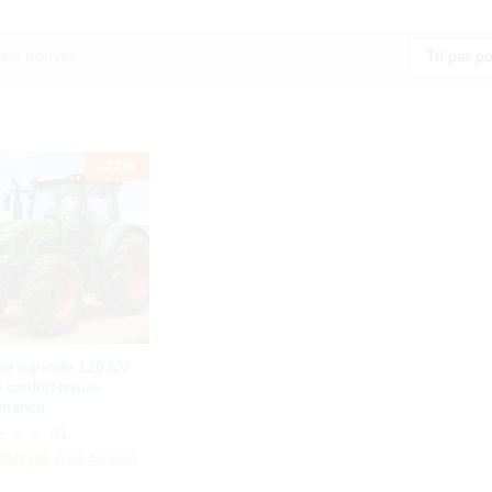
Tri par po
its trouvés
-
22
%
ur agricole 120 CV
 confort haute
rmance
01
900,00
€
89.900,00
900,00
€
89.900,00