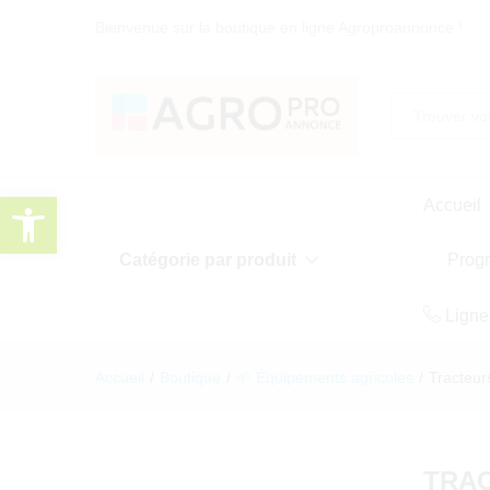
Bienvenue sur la boutique en ligne Agroproannonce !
Toute
Ouvrir la barre d’outils
Accueil
Catégorie par produit
Prog
Ligne
Accueil
/
Boutique
/
🌱 Équipements agricoles
/
Tracteur
TRA