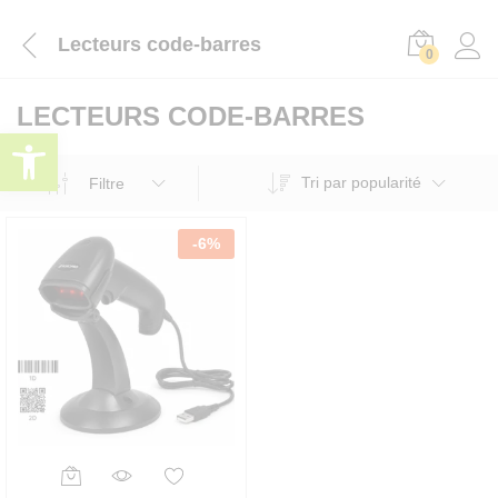
Lecteurs code-barres
0
LECTEURS CODE-BARRES
Ouvrir la barre d’outils
Tri par popularité
Filtre
-
6
%