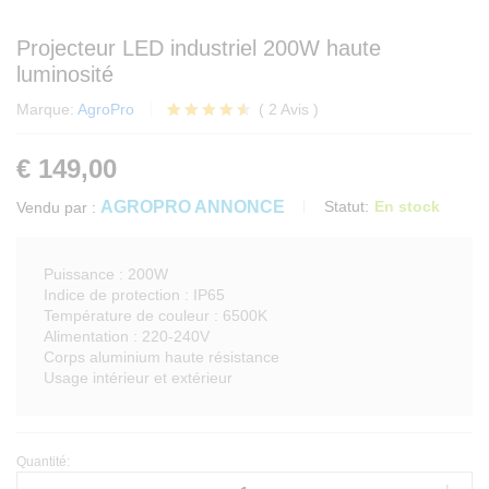
Projecteur LED industriel 200W haute
luminosité
Marque:
AgroPro
(
2
Avis
)
Noté
2
4.50
sur 5
€
149,00
basé
sur
notations
AGROPRO ANNONCE
Statut:
En stock
Vendu par :
client
Puissance : 200W
Indice de protection : IP65
Température de couleur : 6500K
Alimentation : 220-240V
Corps aluminium haute résistance
Usage intérieur et extérieur
Quantité:
Projecteur