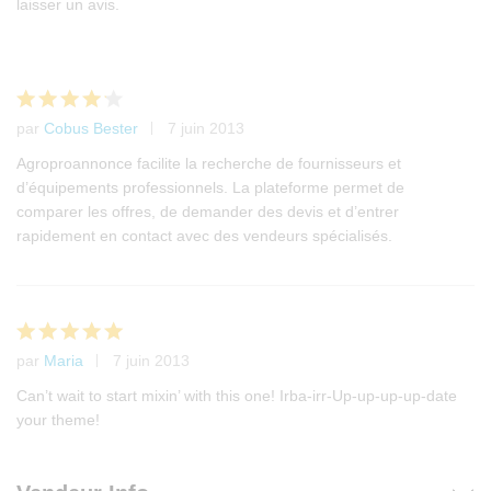
laisser un avis.
5 basé
sur
notation
s client
par
Cobus Bester
7 juin 2013
Note
4
sur 5
Agroproannonce facilite la recherche de fournisseurs et
d’équipements professionnels. La plateforme permet de
comparer les offres, de demander des devis et d’entrer
rapidement en contact avec des vendeurs spécialisés.
par
Maria
7 juin 2013
Note
5
sur 5
Can’t wait to start mixin’ with this one! Irba-irr-Up-up-up-up-date
your theme!