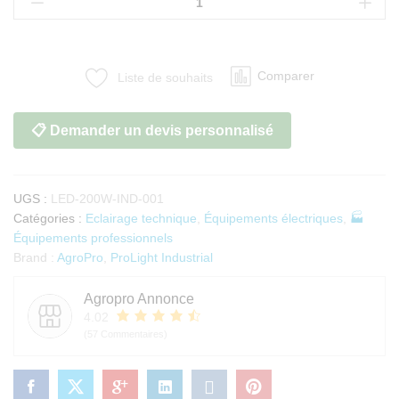
LED
industriel
200W
haute
Comparer
Liste de souhaits
luminosité
quantité
📋 Demander un devis personnalisé
UGS :
LED-200W-IND-001
Catégories :
Eclairage technique
,
Équipements électriques
,
🏭
Équipements professionnels
Brand :
AgroPro
,
ProLight Industrial
Agropro Annonce
4.02
(57 Commentaires)