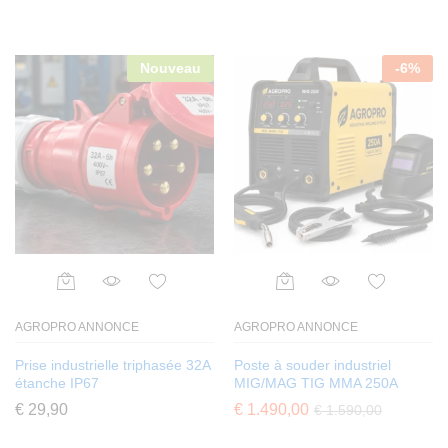
Nouveau
-
6
%
AGROPRO ANNONCE
AGROPRO ANNONCE
Prise industrielle triphasée 32A
Poste à souder industriel
étanche IP67
MIG/MAG TIG MMA 250A
€
29,90
€
1.490,00
€
1.590,00