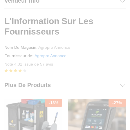
Vendeur Info
L'Information Sur Les
Fournisseurs
Nom Du Magasin:
Agropro Annonce
Fournisseur de:
Agropro Annonce
Note 4.02 issue de 57 avis
Noté
57
4.02
Plus De Produits
sur 5
basé
sur
notation
-
13
%
-
27
%
s client