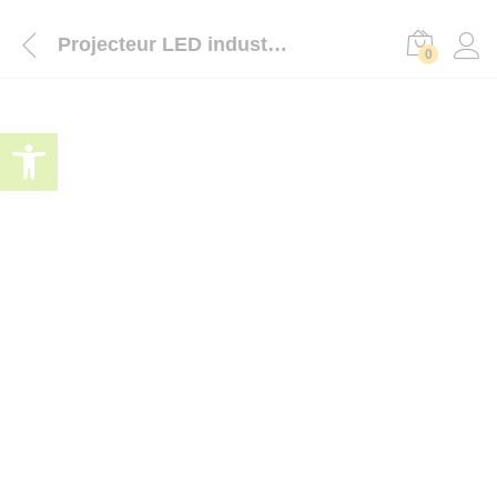
Projecteur LED industriel 200W haute luminosité
0
Ouvrir la barre d’outils