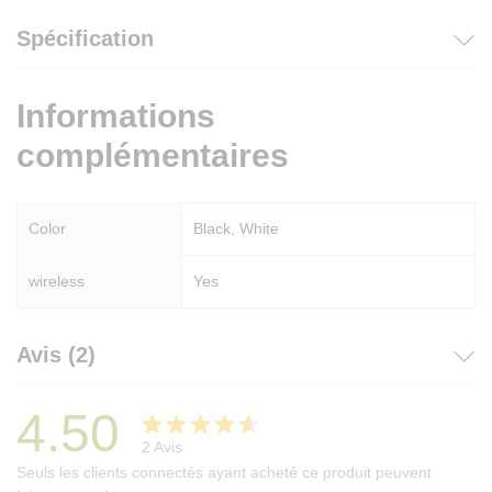
Spécification
Informations
complémentaires
Color
Black, White
wireless
Yes
Avis (2)
4.50
2
Avis
Noté
2
Seuls les clients connectés ayant acheté ce produit peuvent
4.50
sur