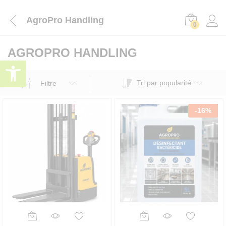
AgroPro Handling
0
AGROPRO HANDLING
Ouvrir la barre d’outils
Tri par popularité
Filtre
-
16
%