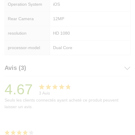
Operation System
iOS
Rear Camera
12MP
resolution
HD 1080
processor-model
Dual Core
Avis (3)
4.67
3
Avis
Noté
3
4.67
Seuls les clients connectés ayant acheté ce produit peuvent
sur 5
laisser un avis.
basé
sur
notation
s client