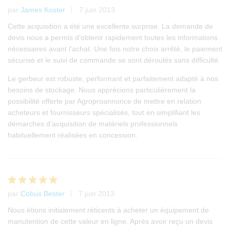
par
James Koster
7 juin 2013
Note
4
sur 5
Cette acquisition a été une excellente surprise. La demande de
devis nous a permis d’obtenir rapidement toutes les informations
nécessaires avant l’achat. Une fois notre choix arrêté, le paiement
sécurisé et le suivi de commande se sont déroulés sans difficulté.
Le gerbeur est robuste, performant et parfaitement adapté à nos
besoins de stockage. Nous apprécions particulièrement la
possibilité offerte par Agroproannonce de mettre en relation
acheteurs et fournisseurs spécialisés, tout en simplifiant les
démarches d’acquisition de matériels professionnels
habituellement réalisées en concession.
par
Cobus Bester
7 juin 2013
Note
5
sur 5
Nous étions initialement réticents à acheter un équipement de
manutention de cette valeur en ligne. Après avoir reçu un devis