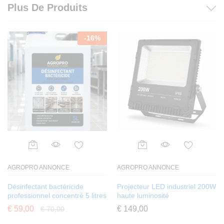
4.02
Plus De Produits
sur 5
basé
sur
notation
-
16
%
s client
AGROPRO ANNONCE
AGROPRO ANNONCE
Désinfectant bactéricide
Projecteur LED industriel 200W
professionnel concentré 5 litres
haute luminosité
€
59,00
€
149,00
€
70,00