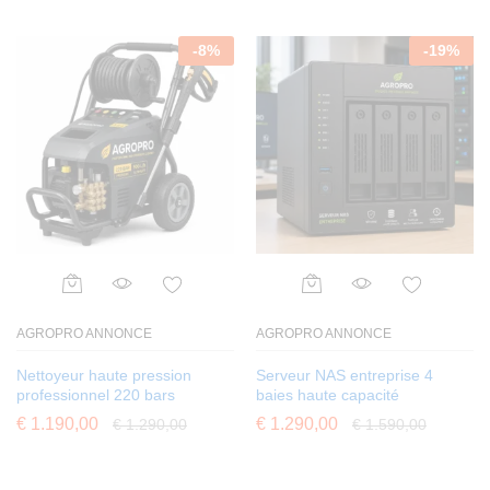
-
8
%
-
19
%
AGROPRO ANNONCE
AGROPRO ANNONCE
Nettoyeur haute pression
Serveur NAS entreprise 4
professionnel 220 bars
baies haute capacité
€
1.190,00
€
1.290,00
€
1.290,00
€
1.590,00