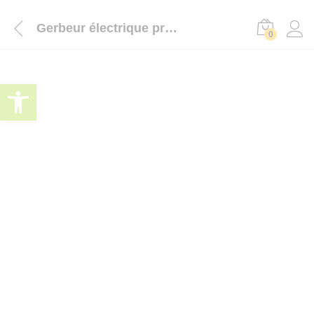
Gerbeur électrique professionnel 1500 kg hauteur 3,5 m
0
Ouvrir la barre d’outils