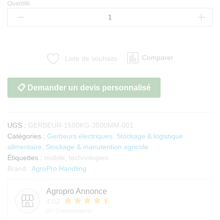
Quantité:
Gerbeur
électrique
professionnel
1500
kg
Comparer
Liste de souhaits
hauteur
3,5
m
📋 Demander un devis personnalisé
quantité
UGS :
GERBEUR-1500KG-3500MM-001
Catégories :
Gerbeurs électriques
,
Stockage & logistique
alimentaire
,
Stockage & manutention agricole
Étiquettes :
mobile
,
technologies
Brand :
AgroPro Handling
Agropro Annonce
4.02
(57 Commentaires)