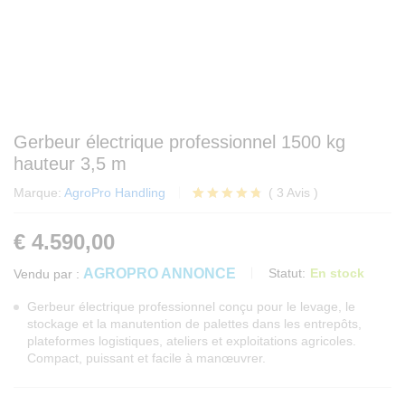
Gerbeur électrique professionnel 1500 kg
hauteur 3,5 m
Marque:
AgroPro Handling
(
3
Avis
)
Noté
3
4.67
sur 5
€
4.590,00
basé
sur
notations
AGROPRO ANNONCE
Statut:
En stock
Vendu par :
client
Gerbeur électrique professionnel conçu pour le levage, le
stockage et la manutention de palettes dans les entrepôts,
plateformes logistiques, ateliers et exploitations agricoles.
Compact, puissant et facile à manœuvrer.