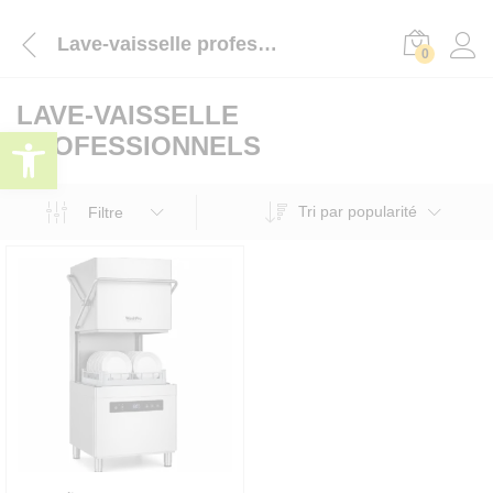
Lave-vaisselle professionnels
0
LAVE-VAISSELLE
Ouvrir la barre d’outils
PROFESSIONNELS
Tri par popularité
Filtre