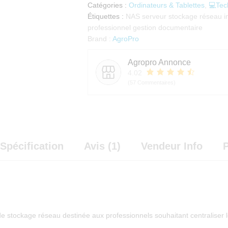
Catégories :
Ordinateurs & Tablettes
,
💻Tec
Étiquettes :
NAS serveur stockage réseau in
professionnel gestion documentaire
Brand :
AgroPro
Agropro Annonce
4.02
(57 Commentaires)
Spécification
Avis (1)
Vendeur Info
P
e stockage réseau destinée aux professionnels souhaitant centraliser l