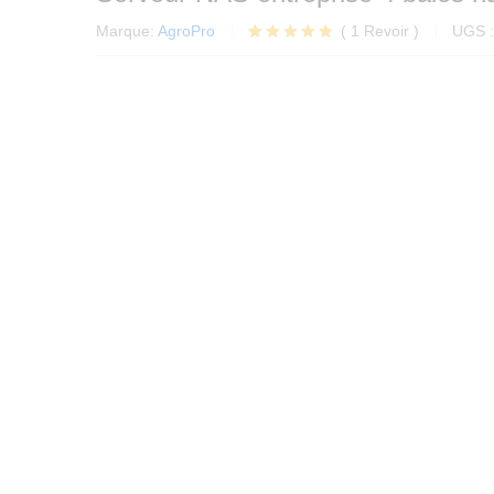
Marque:
AgroPro
(
1
Revoir
)
UGS 
Noté
1
5.00
sur 5
basé sur
notation
client