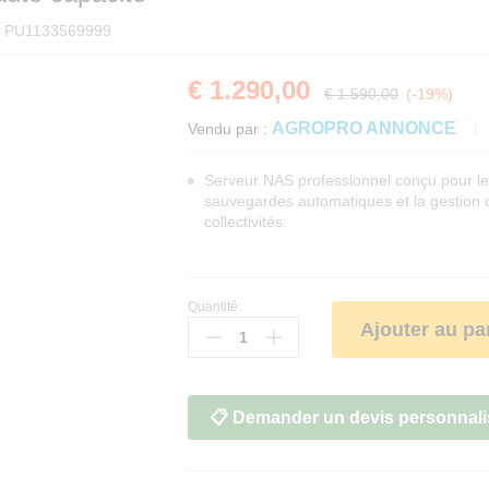
:
PU1133569999
€
1.290,00
-
%
€
1.590,00
(-19%)
AGROPRO ANNONCE
Vendu par :
Serveur NAS professionnel conçu pour le s
sauvegardes automatiques et la gestion
collectivités.
Quantité:
Serveur
Ajouter au pa
NAS
entreprise
4
baies
📋 Demander un devis personnali
haute
capacité
quantité