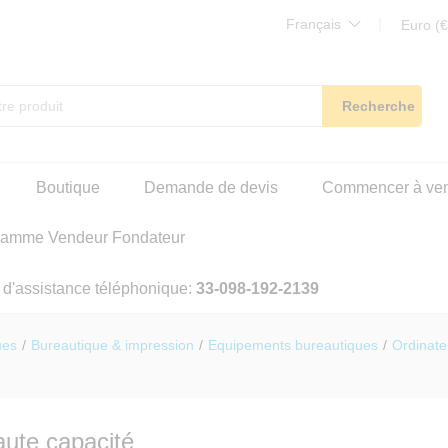
Français
Euro (€
Recherche
Boutique
Demande de devis
Commencer à ve
ramme Vendeur Fondateur
 d'assistance téléphonique:
33-098-192-2139
ues
/
Bureautique & impression
/
Equipements bureautiques
/
Ordinate
aute capacité