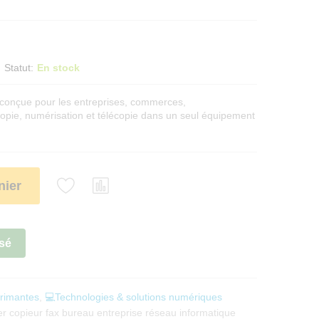
Statut:
En stock
e conçue pour les entreprises, commerces,
copie, numérisation et télécopie dans un seul équipement
nier
sé
rimantes
,
💻Technologies & solutions numériques
er copieur fax bureau entreprise réseau informatique