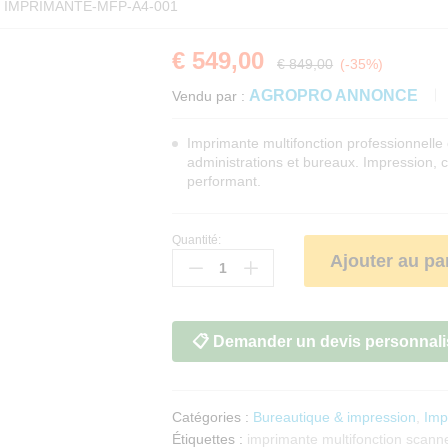
:
IMPRIMANTE-MFP-A4-001
€
549,00
-
%
€
849,00
(-35%)
AGROPRO ANNONCE
Vendu par :
Imprimante multifonction professionnell
administrations et bureaux. Impression, 
performant.
Quantité:
Imprimante
Ajouter au pa
multifonction
réseau
professionnelle
A4
📋 Demander un devis personnali
Wi-
Fi
Ethernet
Catégories :
Bureautique & impression
,
Imp
quantité
Étiquettes :
imprimante multifonction scann