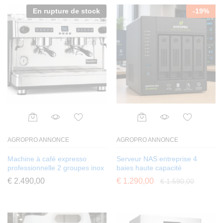
notation
En rupture de stock
-
19
%
s client
AGROPRO ANNONCE
AGROPRO ANNONCE
Machine à café expresso
Serveur NAS entreprise 4
professionnelle 2 groupes inox
baies haute capacité
€
2.490,00
€
1.290,00
€
1.590,00