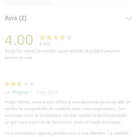
Avis (2)
4.00
2
Avis
Noté
2
Seuls les clients connectés ayant acheté ce produit peuvent
4.00
laisser un avis.
sur 5
basé
sur
notation
s
par
Magnus
7 juin 2013
Note
client
3
Avant l’achat, nous avons effectué une demande de devis afin de
sur
vérifier la compatibilité du matériel avec notre exploitation. Les
5
échanges avec le fournisseur ont été rapides et professionnels,
ce qui nous a permis de faire notre choix en toute confiance.
Le pulvérisateur répond parfaitement à nos attentes. La stabilité