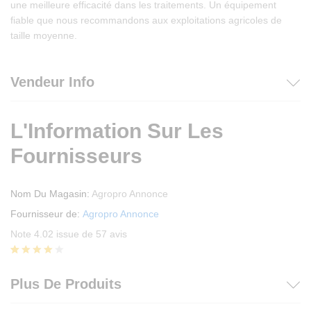
une meilleure efficacité dans les traitements. Un équipement
fiable que nous recommandons aux exploitations agricoles de
taille moyenne.
Vendeur Info
L'Information Sur Les
Fournisseurs
Nom Du Magasin:
Agropro Annonce
Fournisseur de:
Agropro Annonce
Note 4.02 issue de 57 avis
Noté
57
4.02
Plus De Produits
sur 5
basé
sur