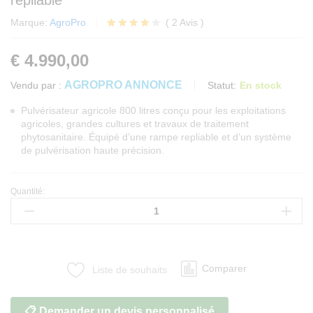
repliable
Marque:
AgroPro
(
2
Avis
)
Noté
2
4.00
€
4.990,00
sur 5
basé
sur
AGROPRO ANNONCE
Statut:
En stock
Vendu par :
notation
s client
Pulvérisateur agricole 800 litres conçu pour les exploitations
agricoles, grandes cultures et travaux de traitement
phytosanitaire. Équipé d’une rampe repliable et d’un système
de pulvérisation haute précision.
Quantité:
Pulvérisateur
agricole
800
litres
à
Comparer
Liste de souhaits
rampe
repliable
quantité
📋 Demander un devis personnalisé