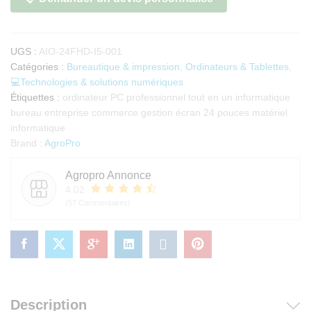
HD
quantité
UGS :
AIO-24FHD-I5-001
Catégories :
Bureautique & impression
,
Ordinateurs & Tablettes
,
💻Technologies & solutions numériques
Étiquettes :
ordinateur PC professionnel tout en un informatique
bureau entreprise commerce gestion écran 24 pouces matériel
informatique
Brand :
AgroPro
Agropro Annonce
4.02
(57 Commentaires)
Description