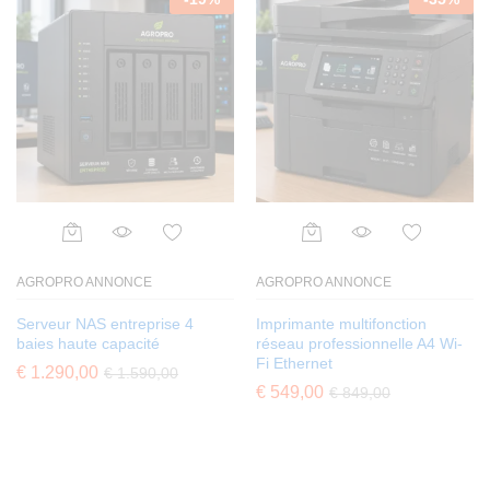
AGROPRO ANNONCE
AGROPRO ANNONCE
Serveur NAS entreprise 4
Imprimante multifonction
baies haute capacité
réseau professionnelle A4 Wi-
Fi Ethernet
€
1.290,00
€
1.590,00
€
549,00
€
849,00