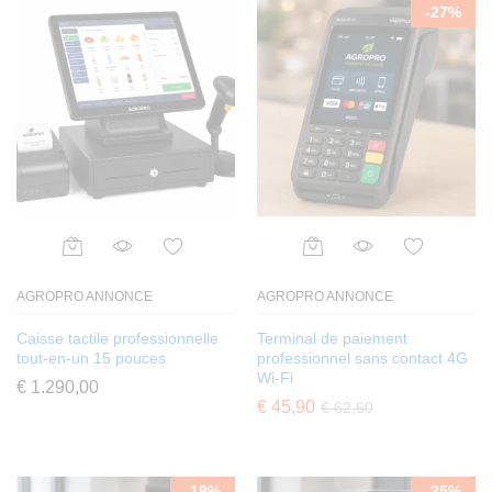
-
27
%
AGROPRO ANNONCE
AGROPRO ANNONCE
Caisse tactile professionnelle
Terminal de paiement
tout-en-un 15 pouces
professionnel sans contact 4G
Wi-Fi
€
1.290,00
€
45,90
€
62,60
-
19
%
-
35
%