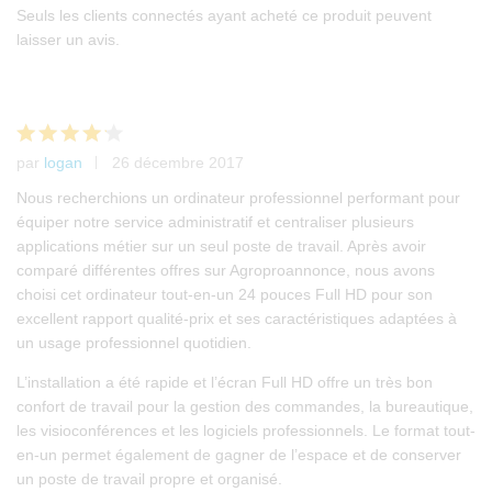
Noté
1
Seuls les clients connectés ayant acheté ce produit peuvent
4.00
laisser un avis.
sur 5
basé
sur
notation
client
par
logan
26 décembre 2017
Note
4
sur 5
Nous recherchions un ordinateur professionnel performant pour
équiper notre service administratif et centraliser plusieurs
applications métier sur un seul poste de travail. Après avoir
comparé différentes offres sur Agroproannonce, nous avons
choisi cet ordinateur tout-en-un 24 pouces Full HD pour son
excellent rapport qualité-prix et ses caractéristiques adaptées à
un usage professionnel quotidien.
L’installation a été rapide et l’écran Full HD offre un très bon
confort de travail pour la gestion des commandes, la bureautique,
les visioconférences et les logiciels professionnels. Le format tout-
en-un permet également de gagner de l’espace et de conserver
un poste de travail propre et organisé.