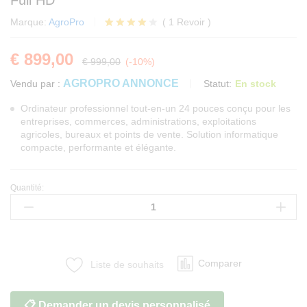
Full HD
Marque:
AgroPro
(
1
Revoir
)
Noté
1
4.00
€
899,00
sur 5
€
999,00
(-10%)
basé
sur
AGROPRO ANNONCE
Statut:
En stock
Vendu par :
notation
client
Ordinateur professionnel tout-en-un 24 pouces conçu pour les
entreprises, commerces, administrations, exploitations
agricoles, bureaux et points de vente. Solution informatique
compacte, performante et élégante.
Quantité:
Ordinateur
professionnel
tout-
en-
un
Comparer
Liste de souhaits
24
pouces
Full
📋 Demander un devis personnalisé