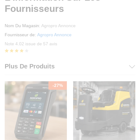
Fournisseurs
Nom Du Magasin:
Agropro Annonce
Fournisseur de:
Agropro Annonce
Note 4.02 issue de 57 avis
Noté
57
4.02
Plus De Produits
sur 5
basé
sur
notation
-
27
%
s client