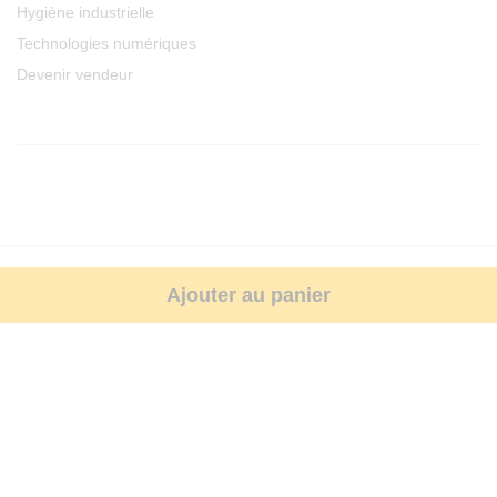
Hygiène industrielle
Technologies numériques
Devenir vendeur
Paiements sécurisés par cartes bancaires
Ajouter au panier
© 2026 Agroproannonce. Tous droits réservés.